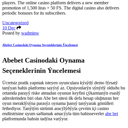
players. The online casino platform delivers a new member
promotion of 1,500 liras + 50 FS. The digital casino also delivers
periodic bonuses for its subscribers.
Uncategorized
10
Dec
Posted by
wadminw
Abebet Casinodaki Oynama Seçeneklerinin Ýncelemesi
Abebet Casinodaki Oynama
Seçeneklerinin Ýncelemesi
Ücretsiz pratik yapmak isteyen oyunculara kýsýtlý demo fýrsatý
tanýyan bahis platformu sayýsý az. Opsiyonlarýn sýnýrlý olduðu bu
ortamda parayý riske atmadan oyunun keyfini çýkarmanýn esaslý
adreslerinden biri olan Abe bet sitesi ilk defa hesap oluþturan her
oyun meraklýsýna parasýz oynama þansý tanýyarak gönülleri
fethediyor. Tanýtým sürümü aracýlýðýyla çevrim içi casino
endüstrisine uyum saðlamak amacýyla tüm bahisseverler
abe bet
platformunda bahsin tadýna varýyor.