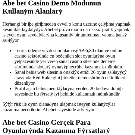
Abe bet Casino Demo Modunun
Kullaným Alanlarý
Herhangi bir iþe giriþmeden evvel o konu üzerine çalýþma yapmak
kesinlikle faydalýdýr. Abebet prova modu da risksiz pratik yapmak
isteyen oyun sevdalýlarýna kapsamlý bir antrenman yapma þansý
saðlýyor.
Teorik ödeme yüzdesi ortalamasý %96,80 olan ve online
casino sektöründe en beðenilen slot oyunlarýna oyun
yelpazesinde yer veren sanal casino sitesinde deneme
sürümünde slotlarý oynayýp tecrübe kazanmak mümkün.
Sanal bahis web sitesinin ortaklýk ettiði 26 oyun saðlayýcý
arasýnda Red Rake gibi þirketler demo sürümü etkinlikleri
düzenliyor.
Profil açan bahis meraklýlarýna verilen 20 bedava dönüþ
sayesinde bu fýrsatý iyi þekilde kullanmak mümkündür.
Sýfýr risk ile oyun olanaðýna ulaþmak isteyen kullanýcýlar
kazanma becerilerini Abebet sayesinde artýrýyor.
Abe bet Casino Gerçek Para
Oyunlarýnda Kazanma Fýrsatlarý