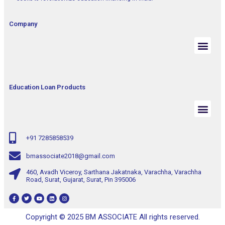
Company
Education Loan Products
+91 7285858539
bmassociate2018@gmail.com
460, Avadh Viceroy, Sarthana Jakatnaka, Varachha, Varachha
Road, Surat, Gujarat, Surat, Pin 395006
Copyright ©️ 2025 BM ASSOCIATE All rights reserved.