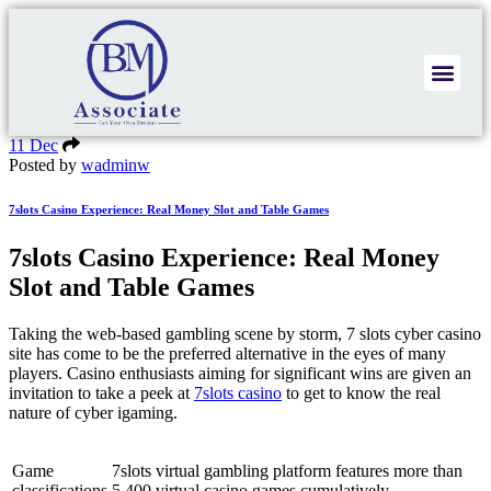
11
Dec
Posted by
wadminw
7slots Casino Experience: Real Money Slot and Table Games
7slots Casino Experience: Real Money
Slot and Table Games
Taking the web-based gambling scene by storm, 7 slots cyber casino
site has come to be the preferred alternative in the eyes of many
players. Casino enthusiasts aiming for significant wins are given an
invitation to take a peek at
7slots casino
to get to know the real
nature of cyber igaming.
Game
7slots virtual gambling platform features more than
classifications
5,400 virtual casino games cumulatively.