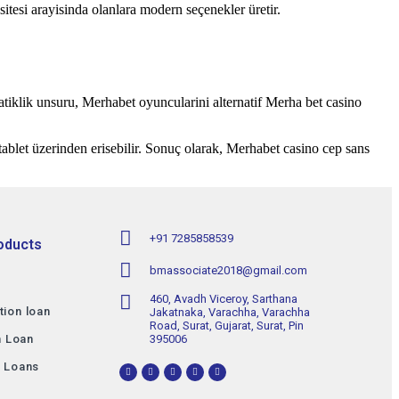
itesi arayisinda olanlara modern seçenekler üretir.
atiklik unsuru, Merhabet oyuncularini alternatif Merha bet casino
blet üzerinden erisebilir. Sonuç olarak, Merhabet casino cep sans
+91 7285858539
oducts
bmassociate2018@gmail.com
460, Avadh Viceroy, Sarthana
ion loan
Jakatnaka, Varachha, Varachha
Road, Surat, Gujarat, Surat, Pin
n Loan
395006
n Loans